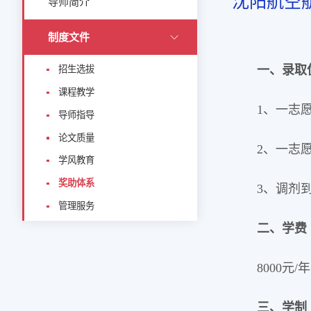
沈阳航空
导师简介
制度文件
一、录取
招生选拔
课程教学
1、一志
导师指导
论文质量
2、一志
学风教育
奖助体系
3、调剂
管理服务
二、学费
8000元/年
三、学制