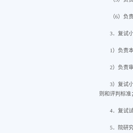
（6）负
3．复试
1）负责
2）负责
3）复试
则和评判标准
4．复试
5．院研