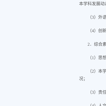
本学科发展动
（3）外
（4）创
2．综合
（1）思
（2）本
况；
（3）责
（4）人